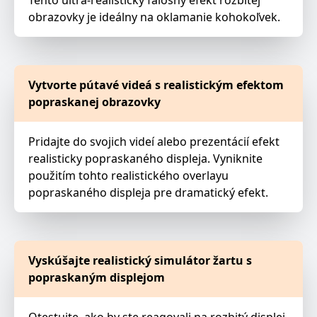
Tento ultra-realistický falošný efekt rozbitej
obrazovky je ideálny na oklamanie kohokoľvek.
Vytvorte pútavé videá s realistickým efektom
popraskanej obrazovky
Pridajte do svojich videí alebo prezentácií efekt
realisticky popraskaného displeja. Vyniknite
použitím tohto realistického overlayu
popraskaného displeja pre dramatický efekt.
Vyskúšajte realistický simulátor žartu s
popraskaným displejom