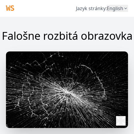
WS
Jazyk stránky
:
English
Falošne rozbitá obrazovka